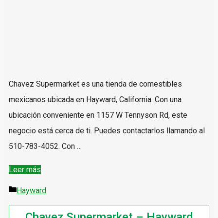
Chavez Supermarket es una tienda de comestibles
mexicanos ubicada en Hayward, California. Con una
ubicación conveniente en 1157 W Tennyson Rd, este
negocio está cerca de ti. Puedes contactarlos llamando al
510-783-4052. Con …
Chavez
Leer más
Supermarket
Categorías
Hayward
–
Chavez Supermarket – Hayward
Hayward