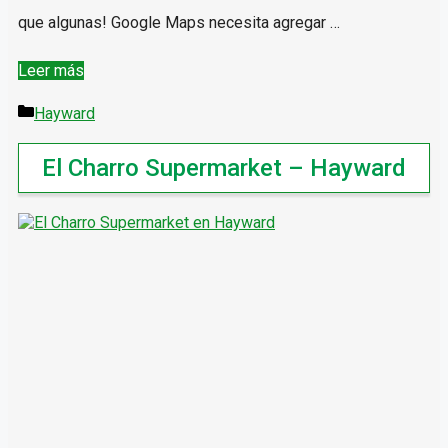
que algunas! Google Maps necesita agregar …
Chavez
Leer más
Supermarket
Categorías
Hayward
–
El Charro Supermarket – Hayward
Hayward