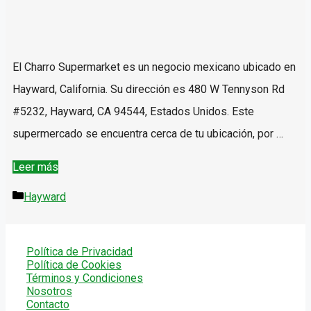
El Charro Supermarket es un negocio mexicano ubicado en
Hayward, California. Su dirección es 480 W Tennyson Rd
#5232, Hayward, CA 94544, Estados Unidos. Este
supermercado se encuentra cerca de tu ubicación, por …
El
Leer más
Charro
Categorías
Hayward
Supermarket
–
Política de Privacidad
Hayward
Política de Cookies
Términos y Condiciones
Nosotros
Contacto